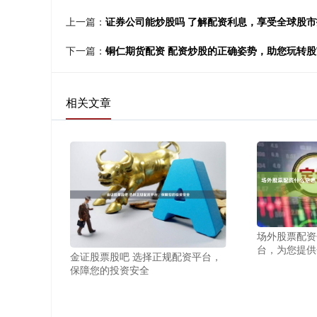
上一篇：
证券公司能炒股吗 了解配资利息，享受全球股
下一篇：
铜仁期货配资 配资炒股的正确姿势，助您玩转股
相关文章
场外股票配资
台，为您提供
金证股票股吧 选择正规配资平台，
保障您的投资安全