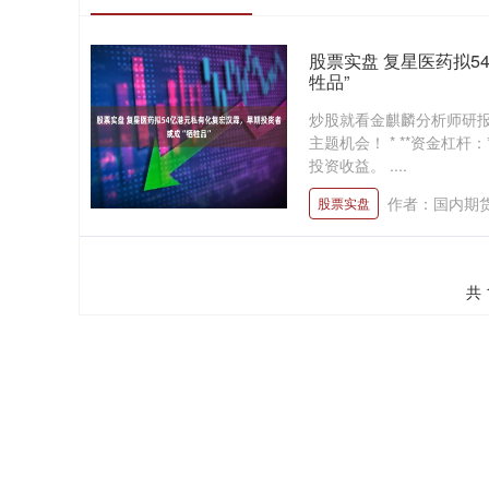
股票实盘 复星医药拟5
牲品”
炒股就看金麒麟分析师研
主题机会！ * **资金杠
投资收益。 ....
作者：国内期
股票实盘
共 