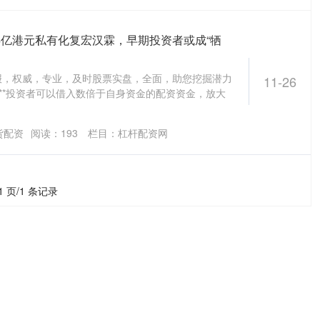
4亿港元私有化复宏汉霖，早期投资者或成“牺
报，权威，专业，及时股票实盘，全面，助您挖掘潜力
11-26
杆：**投资者可以借入数倍于自身资金的配资资金，放大
货配资
阅读：
193
栏目：
杠杆配资网
1 页/1 条记录